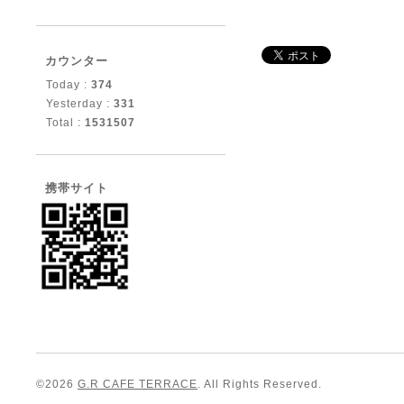
カウンター
Today :
374
Yesterday :
331
Total :
1531507
携帯サイト
©2026
G.R CAFE TERRACE
. All Rights Reserved.