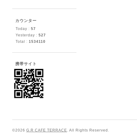
カウンター
Today :
57
Yesterday :
527
Total :
1534110
携帯サイト
©2026
G.R CAFE TERRACE
. All Rights Reserved.