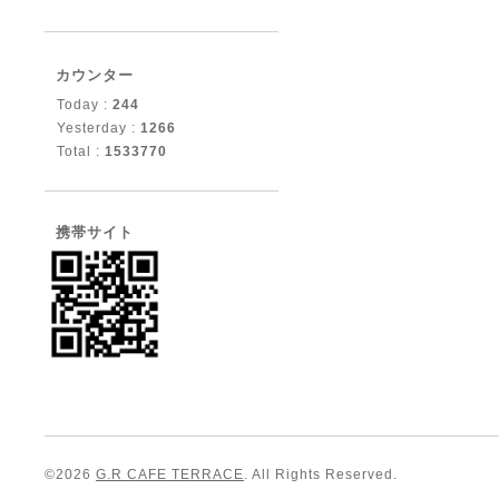
カウンター
Today :
244
Yesterday :
1266
Total :
1533770
携帯サイト
©2026
G.R CAFE TERRACE
. All Rights Reserved.