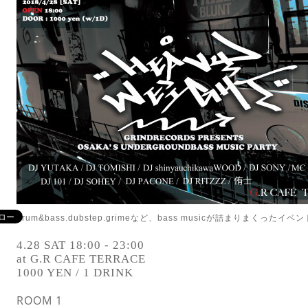
drum&bass.dubstep.grimeなど、bass musicが詰まりまくったイ
4.28 SAT 18:00 - 23:00
at G.R CAFE TERRACE
1000 YEN / 1 DRINK
ROOM 1