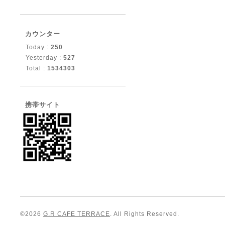
カウンター
Today :
250
Yesterday :
527
Total :
1534303
携帯サイト
©2026
G.R CAFE TERRACE
. All Rights Reserved.