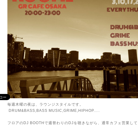
毎週木曜の夜は、ラウンジスタイルです。
DRUM&BASS,BASS MUSIC,GRIME,HIPHOP.....
フロアのDJ BOOTHで週替わりのDJを聴きながら、通常カフェ営業し