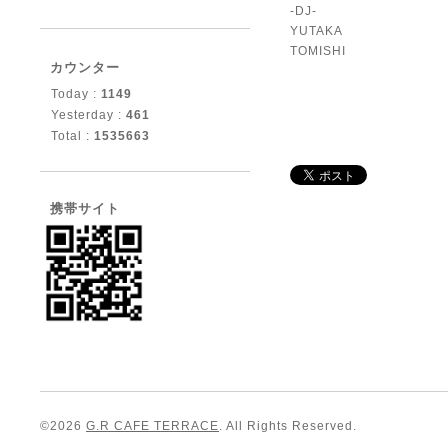
-DJ-
YUTAKA
TOMISHI
カウンター
Today :
1149
Yesterday :
461
Total :
1535663
携帯サイト
©2026
G.R CAFE TERRACE
. All Rights Reserved.