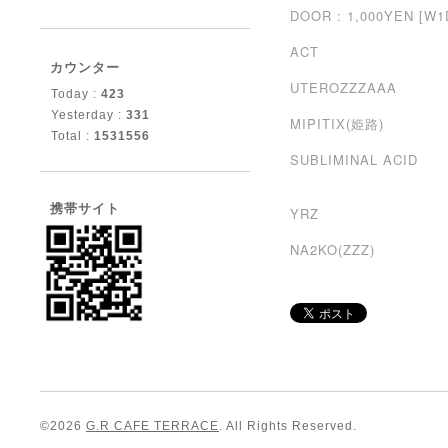
DOOR : 1,000YEN [W1
ACT
カウンター
UTEROZZZAAA
Today :
423
Yesterday :
331
MIPITIX(姫路)
Total :
1531556
SUBLIMINAL ACID
携帯サイト
YRZ
NA2KO(ZZZ)
©2026
G.R CAFE TERRACE
. All Rights Reserved.