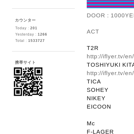
DOOR : 1000YE
カウンター
Today :
201
ACT
Yesterday :
1266
Total :
1533727
T2R
http://iflyer.tv/e
携帯サイト
TOSHIYUKI KI
http://iflyer.tv/e
TICA
SOHEY
NIKEY
EICOON
Mc
F-LAGER