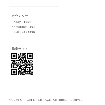
カウンター
Today :
1051
Yesterday :
461
Total :
1535565
携帯サイト
©2026
G.R CAFE TERRACE
. All Rights Reserved.