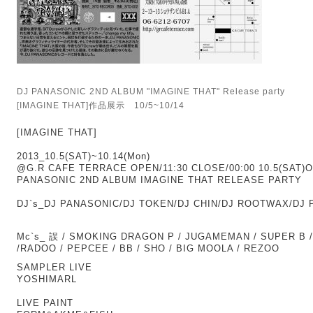
DJ PANASONIC 2ND ALBUM "IMAGINE THAT" Release party
[IMAGINE THAT]作品展示 10/5~10/14
[IMAGINE THAT]
2013_10.5(SAT)~10.14(Mon) 
@G.R CAFE TERRACE OPEN/11:30 CLOSE/00:00 10.5(SAT)OP
PANASONIC 2ND ALBUM IMAGINE THAT RELEASE PARTY
DJ`s_DJ PANASONIC/DJ TOKEN/DJ CHIN/DJ ROOTWAX/DJ
Mc`s_ 誤 / SMOKING DRAGON P / JUGAMEMAN / SUPER B 
/RADOO / PEPCEE / BB / SHO / BIG MOOLA / REZOO
SAMPLER LIVE
YOSHIMARL 
LIVE PAINT 