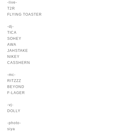
-live-
T2R
FLYING TOASTER
-dj-
TICA
SOHEY
AWA
JAHSTAKE
NIKEY
CASSHERN
-mc-
RITZZZ
BEYOND
F-LAGER
-vj-
DOLLY
-photo-
siya