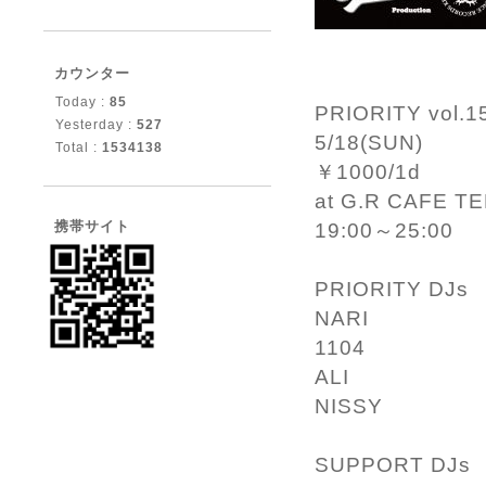
カウンター
Today :
85
PRIORITY vol.1
Yesterday :
527
5/18(SUN)
Total :
1534138
￥1000/1d
at G.R CAFE T
携帯サイト
19:00
～25:00
PRIORITY DJs
NARI
1104
ALI
NISSY
SUPPORT DJs