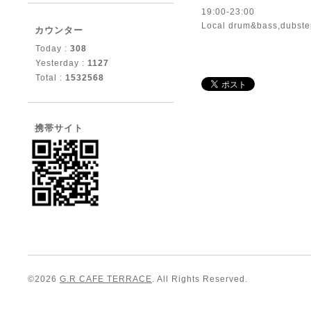
19:00-23:00
Local drum&bass,dubstep
カウンター
Today :
308
Yesterday :
1127
Total :
1532568
携帯サイト
©2026
G.R CAFE TERRACE
. All Rights Reserved.