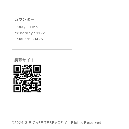
カウンター
Today :
1165
Yesterday :
1127
Total :
1533425
携帯サイト
©2026
G.R CAFE TERRACE
. All Rights Reserved.