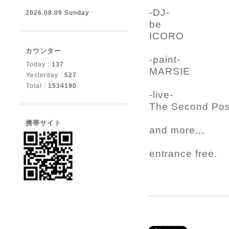
-DJ-
2026.08.09 Sunday
be
ICORO
カウンター
-paint-
Today :
137
MARSIE
Yesterday :
527
Total :
1534190
-live-
The Second Pos
携帯サイト
and more,,,
entrance free.