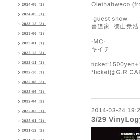
Olethabweco (f
2024-08（1）
2024-05（1）
-guest show-
2023-12（2）
書道家 徳山尭浩
2023-06（1）
-MC-
2023-01（1）
キイチ
2022-12（3）
2022-11（1）
ticket:1500yen
*ticketはG.
2022-10（1）
2022-08（2）
2022-06（1）
2022-04（2）
2014-03-24 19:
2022-03（1）
3/29 VinyLog
2022-01（1）
2021-12（2）