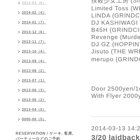
撲殺少女工房
(Sh
2014-03（6）
Limited Toss (W
2014-02（4）
LINDA (GRINDCIR
DJ KASHIWAGI 
2014-01（7）
B45H (GRINDCIR
2013-12（6）
Revenge (Murder
2013-11（7）
DJ GZ (HOPPIN
Jisuto (THE W
2013-10（4）
merupo (GRIND
2013-09（4）
2013-08（2）
2013-07（1）
Door 2500yen/1
2013-06（3）
With Flyer 2000
2013-05（2）
2013-04（5）
0000-00（5）
2014-03-13 14:
RESERVATION / ケーキ, 客席,
3/20 laidback
パーティーなどのご予約