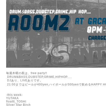
毎週木曜の夜は、free party!!
DRUM&BASS,DUBSTEP,GRIME,HIPHOP.....
DJあり、LIVEありです。
21:00まではビールが400yen,ハイボールが300yenで飲めるHAPPY HO
-this week-
YUTAKA
floattt_TOSHI
Silver Star Birch