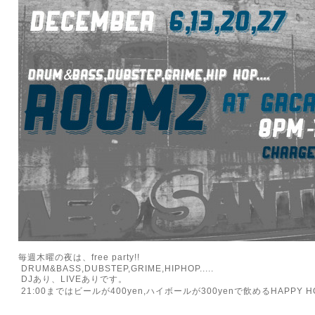
毎週木曜の夜は、free party!!
DRUM&BASS,DUBSTEP,GRIME,HIPHOP.....
DJあり、LIVEありです。
21:00まではビールが400yen,ハイボールが300yenで飲めるHAPPY HO