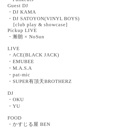
Guest DJ
・DJ KAMA
・
DJ SATOYON(VINYL BOYS)
[club play & showcase]
Pickup LIVE
・漸朗 × NoSun
LIVE
・ACE(BLACK JACK)
・EMUBEE
・
M.A.S.A
・pat-mic
・SUPER有頂天BROTHERZ
DJ
・OKU
・YU
FOOD
・かすじる屋 BEN