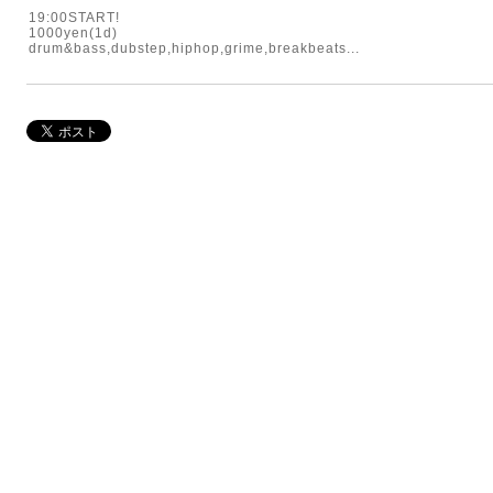
19:00START!
1000yen(1d)
drum&bass,dubstep,hiphop,grime,breakbeats...