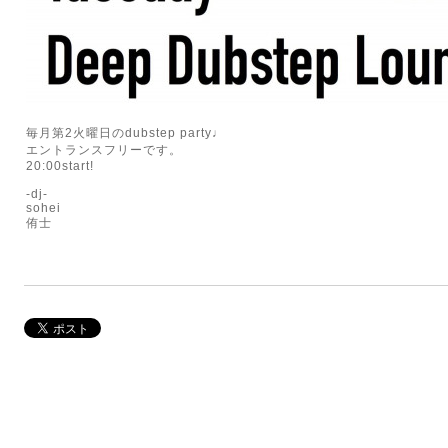
毎月第2火曜日のdubstep party♩
エントランスフリーです。
20:00start!
-dj-
sohei
侑士