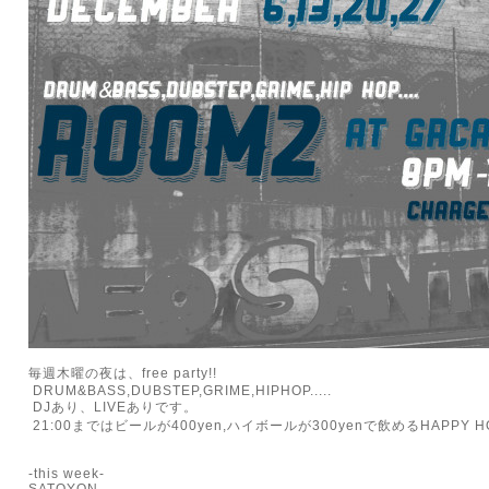
毎週木曜の夜は、free party!!
DRUM&BASS,DUBSTEP,GRIME,HIPHOP.....
DJあり、LIVEありです。
21:00まではビールが400yen,ハイボールが300yenで飲めるHAPPY HO
-this week-