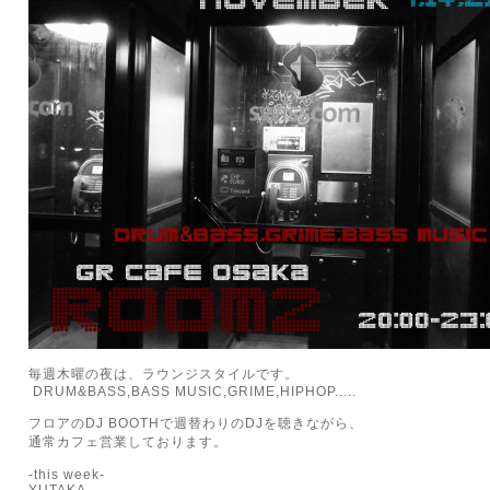
毎週木曜の夜は、ラウンジスタイルです。
DRUM&BASS,BASS MUSIC,GRIME,HIPHOP.....
フロアのDJ BOOTHで週替わりのDJを聴きながら、
通常カフェ営業しております。
-this week-