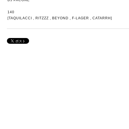
DJ PACONE
140
[TAQUILACCI , RITZZZ , BEYOND , F-LAGER , CATARRH]