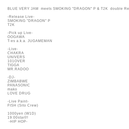
BLUE VERY JAM meets SMOKING "DRAGON" P & T2K double Rele
-Release Live-
SMOKING "DRAGON" P
T2K
-Pick up Live-
OOGAWA
T-es a.k.a. JUGAMEMAN
-Live-
CHAKRA
UNIVERS
101OVER
TIGGA
MR.RADOO
-DJ-
ZIMBABWE
PANASONIC
mako
LOVE DRUG
-Live Paint-
FISH (Sito Crew)
1000yen (W1D)
19:00start!!
-HIP HOP-