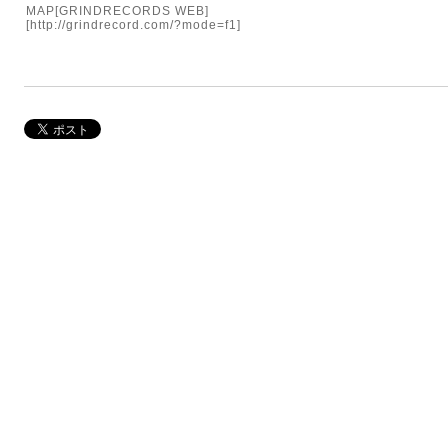
MAP[GRINDRECORDS WEB]
[
http://grindrecord.com/?mode=f1
]