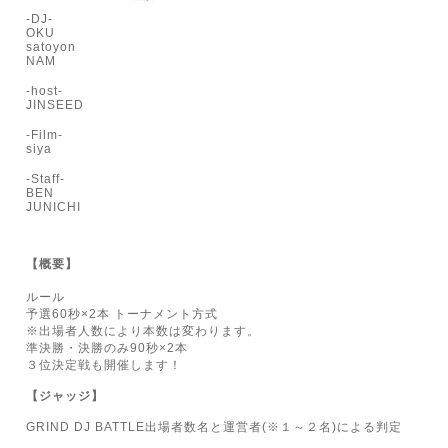
-
DJ-
OKU
satoyon
NAM
-host-
JINSEED
-Film-
siya
-Staff-
BEN
JUNICHI
【概要】
ルール
予選
60秒×2本
トーナメント方式
※
出場者人数により本数は変わります。
準決勝・決勝のみ
90秒×2
本
３位決定戦も開催します！
【ジャッジ】
GRIND DJ BATTLE出場者数名と運営者(※１～２名)
による判定