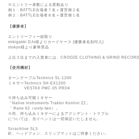
※
エントリー者数による変動あり
例１：BATTLE出場者７名＋運営側２名
例２：BATTLE
出場者８名＋運営側１名
【優勝者】
エントリーフィー総取り
mikigakki DJs
様よりカードケース [優勝者名刻印入
]
stokyo
様より豪華景品
上位３位までの入賞者には、
CROOZE CLOTHING & GRIND RECOR
【使用機材】
ターンテーブル
Technics SL-1200
ミキサー
Technics SH-EX1200
VESTAX PMC-05 PRO4
※
持ち込み可能ミキサー
「
Native Instruments Traktor Kontrol Z2
」
「
Rane 62（sixty-two
）
」
※
尚、持ち込みミキサーによるアクシデント・トラブル
については、当イベントは一切保証いたしません。
Scrachlive SL3
針、ヘッドフォン、スリップマットはご持参ください。