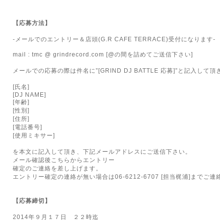
【応募方法】
-
メールでのエントリー＆店頭(G.R CAFE TERRACE)受付になります
-
mail : tmc @
grindrecord.com
[@
の間を詰めてご送信下さい
]
メールでの応募の際は件名に
”[GRIND DJ BATTLE 応募]”
と記入して頂
[
氏名
]
[DJ NAME]
[
年齢
]
[
性別
]
[
住所
]
[
電話番号
]
[
使用ミキサー
]
を本文に記入して頂き、下記メールアドレスにご送信下さい。
メール確認後こちらからエントリー
確定のご連絡を差し上げます。
エントリー確定の連絡が無い場合は
06-6212-6707
[担当梶浦]
までご連
【応募締切】
2014
年９月１７日
２２時
迄